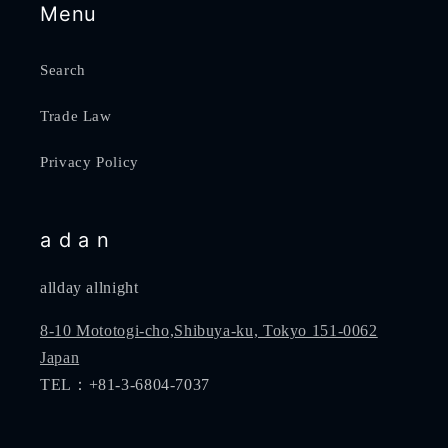
Menu
Search
Trade Law
Privacy Policy
a d a n
allday allnight
8-10 Mototogi-cho,Shibuya-ku, Tokyo 151-0062
Japan
TEL：+81-3-6804-7037