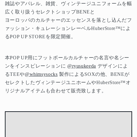
雑誌やアパレル、雑貨、ヴィンテージユニフォームを幅
広く取り扱うセレクトショップ
BENE
と
ヨーロッパのカルチャーのエッセンスを落とし込んだフ
ァッション・キュレーションレーベル
HuberStore™
によ
る
POP UP STORE
を限定開催。
本
POP UP
用にフットボールカルチャーの名言や名シー
ンをインスピレーションに
@ryusukeeda
デザインによ
る
TEE
や
@whimsysocks
製作による
SOX
の他、
BENE
が
セレクトしたヴィンテージユニホームや
HuberStore™
オ
リジナルアイテムも合わせて販売致します。