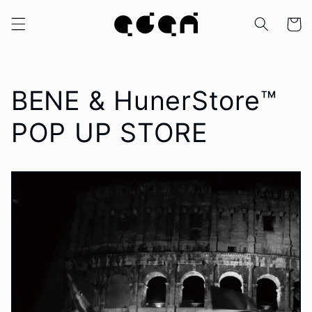
コンテ
カ
ンツに
ー
進む
ト
BENE & HunerStore™
POP UP STORE