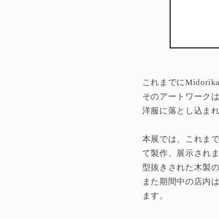
これまでにMidorik
そのアートワークはMi
洋服に落とし込ま
本展では、これまで
て製作、展示され
型抜きされた木製
また期間中の店内はPA
ます。