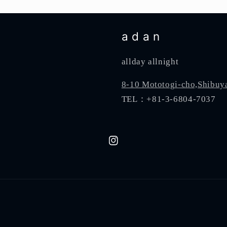
a d a n
allday allnight
8-10 Mototogi-cho,Shibuy
TEL：+81-3-6804-7037
Instagram