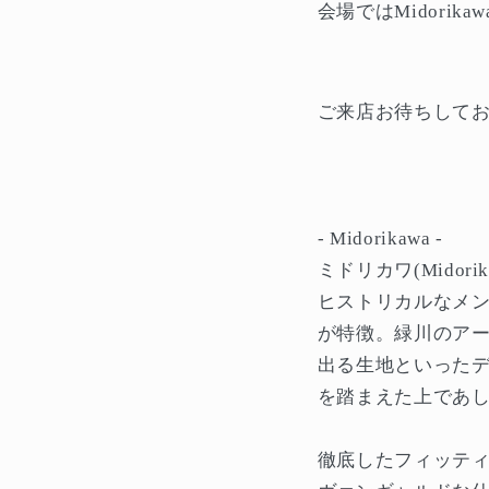
会場ではMidori
ご来店お待ちして
- Midorikawa -
ミドリカワ(Mido
ヒストリカルなメ
が特徴。緑川のア
出る生地といった
を踏まえた上であ
徹底したフィッテ