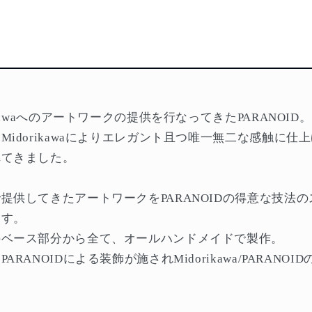
awaへの
アートワークの提供を行なってきたPARANOID。
dorikawaにより
エレガント且つ唯一無二な感触に仕上
れてきました。
提供してきたアートワークをPARANOIDの得意な技法
ます。
のベース部分から全て、オールハンドメイドで製作。
RANOIDによる装飾が施されMidorikawa/PARANO