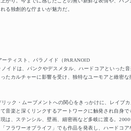
仕上がり。今までに感じたことの無い新鮮な表情や、ハン
られる独創的な佇まいが魅力だ。
ーティスト、パラノイド（PARANOID
パラノイドは、パンクやデスメタル、ハードコアといった
いったカルチャーに影響を受け、独特なユーモアと緻密な
ケデリック・ムーブメントへの関心をきっかけに、レイブ
して音楽と深くリンクするアートワークに触発され自身で
現は、ステンシル、壁画、細密画など多岐に渡る。200
た「フラワーオブライフ」でも作品を発表し、ハードコア