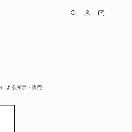
ロ
カ
グ
ー
イ
ト
ン
IDによる展示・販売