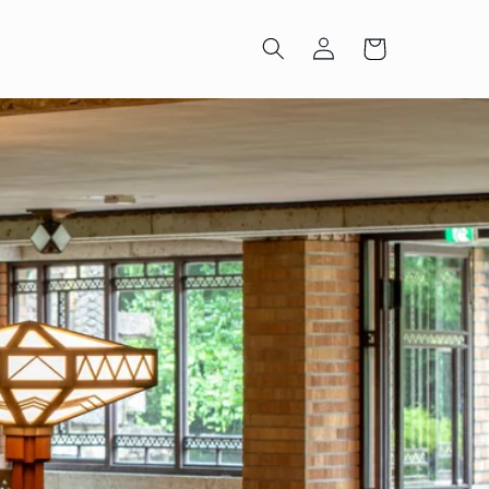
ロ
カ
グ
ー
イ
ト
ン