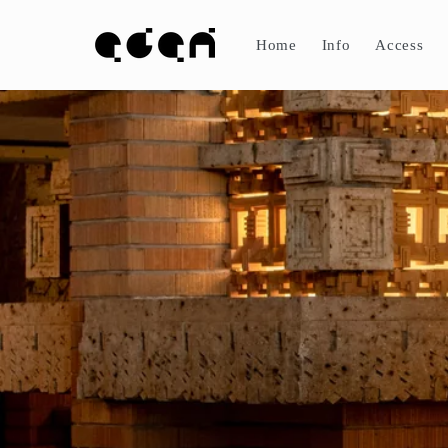
コンテ
ンツに
進む
Home
Info
Access