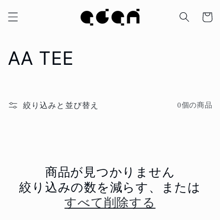
コンテ
カ
ンツに
ー
進む
ト
コ
AA TEE
レ
ク
絞り込みと並び替え
0個の商品
シ
ョ
ン
商品が見つかりません
絞り込みの数を減らす、または
:
すべて削除する